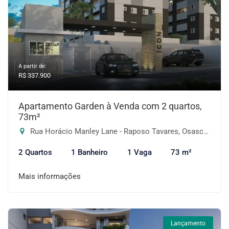
A partir de:
R$ 337.900
Apartamento Garden à Venda com 2 quartos,
73m²
Rua Horácio Manley Lane - Raposo Tavares, Osasco-SP
2 Quartos
1 Banheiro
1 Vaga
73 m²
Mais informações
Lançamento