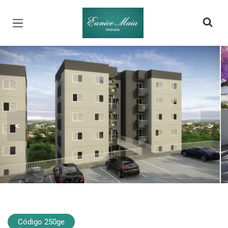
Página inicial
<
>
Código 250ge