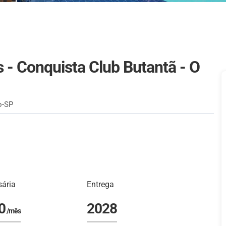
 - Conquista Club Butantã - O
o-SP
ária
Entrega
0
2028
/mês