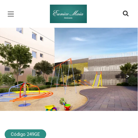
Página inicial
<
>
Código 249GE