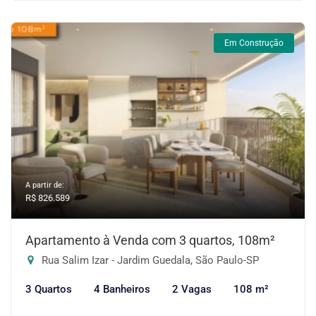
Em Construção
A partir de:
R$ 826.589
Apartamento à Venda com 3 quartos, 108m²
Rua Salim Izar - Jardim Guedala, São Paulo-SP
3 Quartos
4 Banheiros
2 Vagas
108 m²