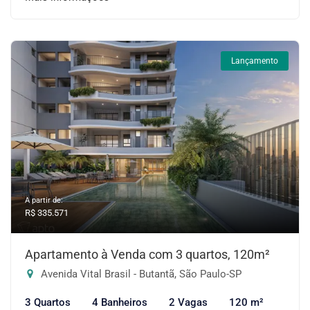
Lançamento
A partir de:
R$ 335.571
Apartamento à Venda com 3 quartos, 120m²
Avenida Vital Brasil - Butantã, São Paulo-SP
3 Quartos
4 Banheiros
2 Vagas
120 m²