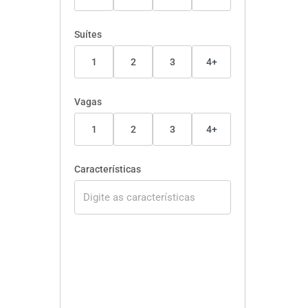
Suítes
1
2
3
4+
Vagas
1
2
3
4+
Características