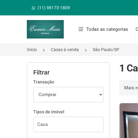
(11) 98173-1809
Página inicial
Todas as categorias
C
Início
Casas à venda
São Paulo/SP
1 Ca
Filtrar
Transação
Ordenar 
Tipos de imóvel