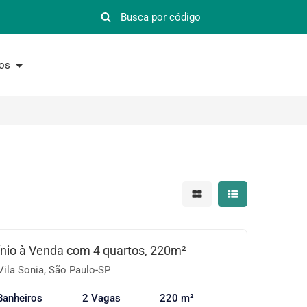
nos
Mostrar resultados em 
Mostrar resultad
io à Venda com 4 quartos, 220m²
Vila Sonia, São Paulo-SP
Banheiros
2 Vagas
220 m²