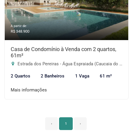
A partir de:
R$ 348.900
Casa de Condomínio à Venda com 2 quartos,
61m²
Estrada dos Pereiras - Água Espraiada (Caucaia do Alto), Cotia-SP
2 Quartos
2 Banheiros
1 Vaga
61 m²
Mais informações
‹
1
›