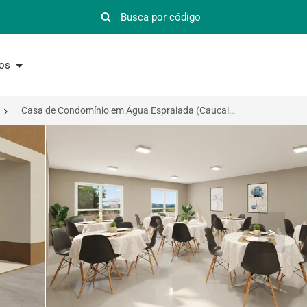
nos
Casa de Condomínio em Água Espraiada (Caucaia do Alto), Cotia-SP a partir de R$ 348.900
>