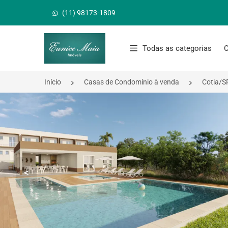
(11) 98173-1809
Página inicial
Todas as categorias
C
Início
Casas de Condomínio à venda
Cotia/S
<