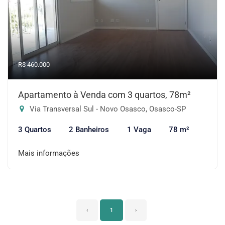
R$ 460.000
Apartamento à Venda com 3 quartos, 78m²
Via Transversal Sul - Novo Osasco, Osasco-SP
3 Quartos
2 Banheiros
1 Vaga
78 m²
Mais informações
‹
1
›