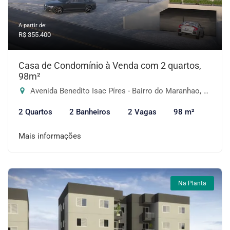
A partir de:
R$ 355.400
Casa de Condomínio à Venda com 2 quartos,
98m²
Avenida Benedito Isac Píres - Bairro do Maranhao, Cotia-SP
2 Quartos
2 Banheiros
2 Vagas
98 m²
Mais informações
Na Planta