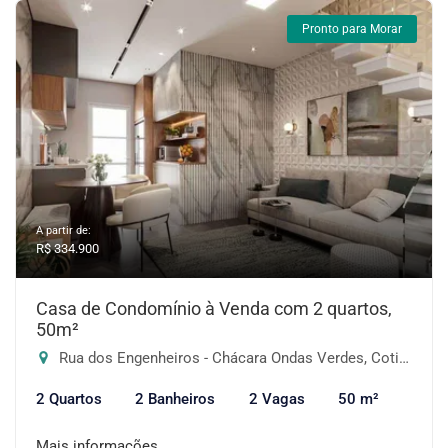
Pronto para Morar
A partir de:
R$ 334.900
Casa de Condomínio à Venda com 2 quartos,
50m²
Rua dos Engenheiros - Chácara Ondas Verdes, Cotia-SP
2 Quartos
2 Banheiros
2 Vagas
50 m²
Mais informações