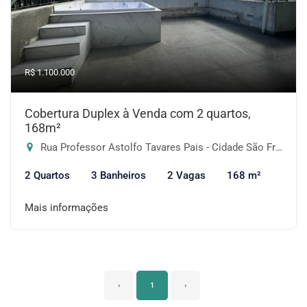
R$ 1.100.000
Cobertura Duplex à Venda com 2 quartos,
168m²
Rua Professor Astolfo Tavares Pais - Cidade São Francisco, São Paulo-SP
2 Quartos
3 Banheiros
2 Vagas
168 m²
Mais informações
‹
1
›