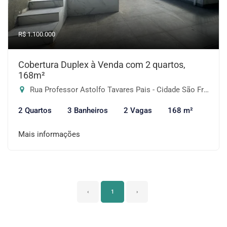
R$ 1.100.000
Cobertura Duplex à Venda com 2 quartos,
168m²
Rua Professor Astolfo Tavares Pais - Cidade São Francisco, São Paulo-SP
2 Quartos
3 Banheiros
2 Vagas
168 m²
Mais informações
‹
1
›