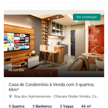
Em Construção
A partir de:
R$ 326.830
Casa de Condomínio à Venda com 3 quartos,
66m²
Rua dos Agrimensores - Chácara Ondas Verdes, Cotia-SP
3 Quartos
3 Banheiros
2 Vagas
66 m²