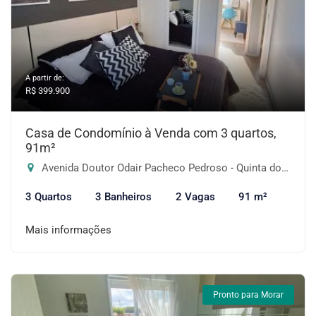
A partir de:
R$ 399.900
Casa de Condomínio à Venda com 3 quartos,
91m²
Avenida Doutor Odair Pacheco Pedroso - Quinta dos Angicos, Cotia-SP
3 Quartos
3 Banheiros
2 Vagas
91 m²
Mais informações
Pronto para Morar