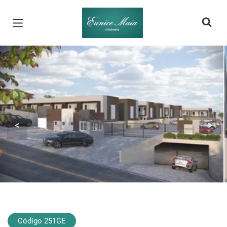
Página inicial
<
>
Código 251GE