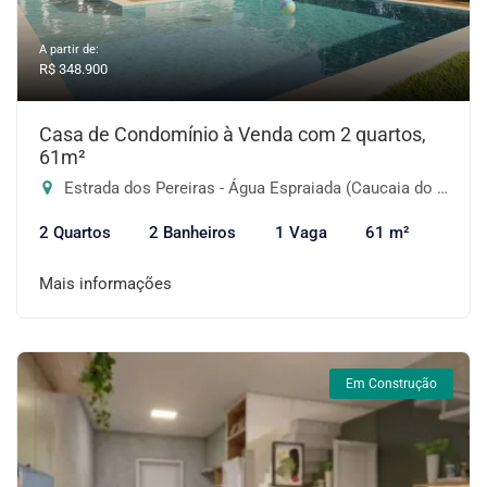
A partir de:
R$ 348.900
Casa de Condomínio à Venda com 2 quartos,
61m²
Estrada dos Pereiras - Água Espraiada (Caucaia do Alto), Cotia-SP
2 Quartos
2 Banheiros
1 Vaga
61 m²
Mais informações
Em Construção