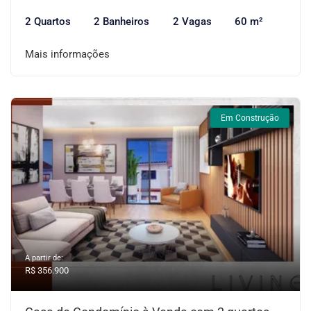
2 Quartos
2 Banheiros
2 Vagas
60 m²
Mais informações
Em Construção
A partir de:
R$ 356.900