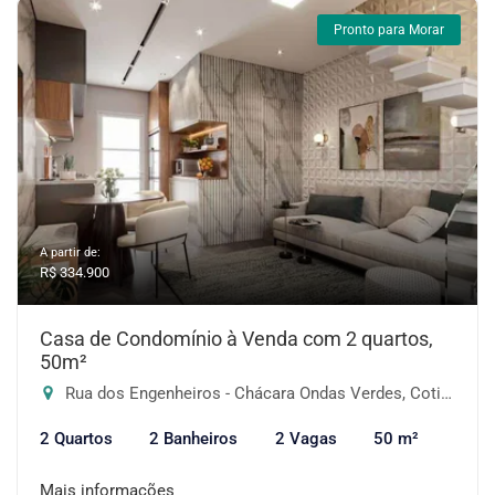
Pronto para Morar
A partir de:
R$ 334.900
Casa de Condomínio à Venda com 2 quartos,
50m²
Rua dos Engenheiros - Chácara Ondas Verdes, Cotia-SP
2 Quartos
2 Banheiros
2 Vagas
50 m²
Mais informações