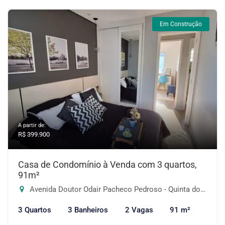
Em Construção
A partir de:
R$ 399.900
Casa de Condomínio à Venda com 3 quartos,
91m²
Avenida Doutor Odair Pacheco Pedroso - Quinta dos Angicos, Cotia-SP
3 Quartos
3 Banheiros
2 Vagas
91 m²