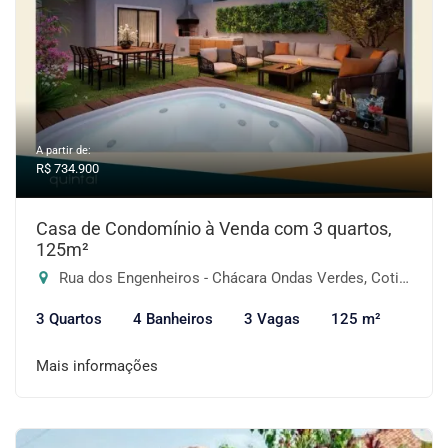
A partir de:
R$ 734.900
Casa de Condomínio à Venda com 3 quartos,
125m²
Rua dos Engenheiros - Chácara Ondas Verdes, Cotia-SP
3 Quartos
4 Banheiros
3 Vagas
125 m²
Mais informações