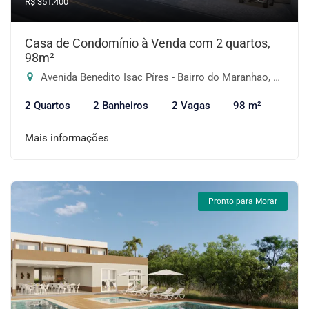
R$ 351.400
Casa de Condomínio à Venda com 2 quartos,
98m²
Avenida Benedito Isac Píres - Bairro do Maranhao, Cotia-SP
2 Quartos
2 Banheiros
2 Vagas
98 m²
Mais informações
Pronto para Morar