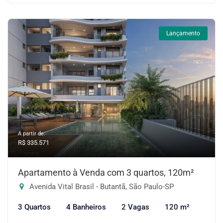
Lançamento
A partir de:
R$ 335.571
Apartamento à Venda com 3 quartos, 120m²
Avenida Vital Brasil - Butantã, São Paulo-SP
3 Quartos
4 Banheiros
2 Vagas
120 m²