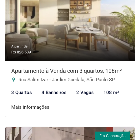
A partir de:
R$ 826.589
Apartamento à Venda com 3 quartos, 108m²
Rua Salim Izar - Jardim Guedala, São Paulo-SP
3 Quartos
4 Banheiros
2 Vagas
108 m²
Mais informações
Em Construção