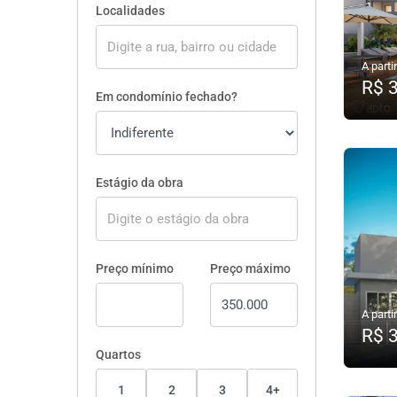
Localidades
A partir
R$ 
Em condomínio fechado?
Estágio da obra
Preço mínimo
Preço máximo
A partir
R$ 
Quartos
1
2
3
4+