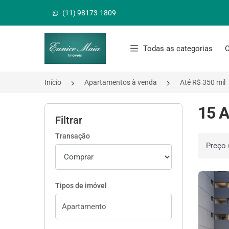
(11) 98173-1809
Página inicial
Todas as categorias
C
Início
Apartamentos à venda
Até R$ 350 mil
15 A
Filtrar
Transação
Ordenar 
Tipos de imóvel