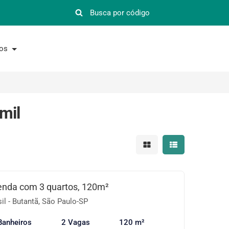
nos
mil
Mostrar resultados em 
Mostrar resultad
enda com 3 quartos, 120m²
il - Butantã, São Paulo-SP
Banheiros
2 Vagas
120 m²