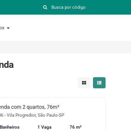
nos
enda
Mostrar resultados em 
Mostrar resultad
enda com 2 quartos, 76m²
6 - Vila Progredior, São Paulo-SP
 Banheiros
1 Vaga
76 m²