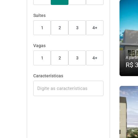
Suítes
1
2
3
4+
Vagas
A partir
1
2
3
4+
R$ 
Características