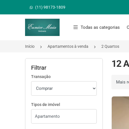
(11) 98173-1809
Página inicial
Todas as categorias
C
Início
Apartamentos à venda
2 Quartos
12 A
Filtrar
Transação
Ordenar 
Tipos de imóvel