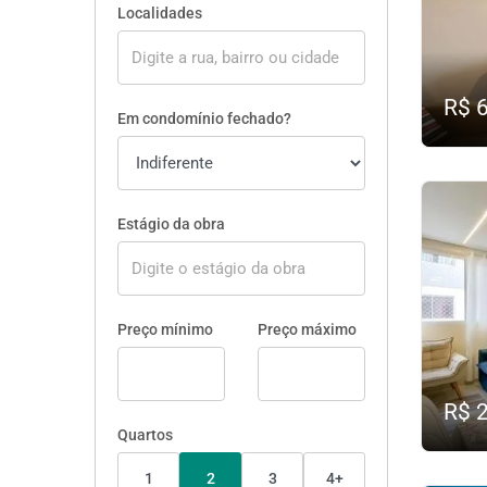
Localidades
R$ 
Em condomínio fechado?
Estágio da obra
Preço mínimo
Preço máximo
R$ 
Quartos
1
2
3
4+