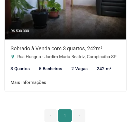
R$ 530.000
Sobrado à Venda com 3 quartos, 242m²
Rua Hungria - Jardim Maria Beatriz, Carapicuíba-SP
3 Quartos
5 Banheiros
2 Vagas
242 m²
Mais informações
‹
1
›