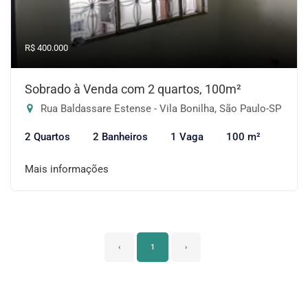
R$ 400.000
Sobrado à Venda com 2 quartos, 100m²
Rua Baldassare Estense - Vila Bonilha, São Paulo-SP
2 Quartos
2 Banheiros
1 Vaga
100 m²
Mais informações
‹
1
›