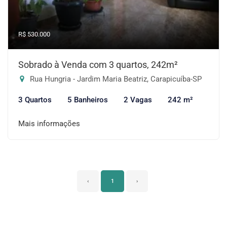
R$ 530.000
Sobrado à Venda com 3 quartos, 242m²
Rua Hungria - Jardim Maria Beatriz, Carapicuíba-SP
3 Quartos
5 Banheiros
2 Vagas
242 m²
Mais informações
‹
1
›