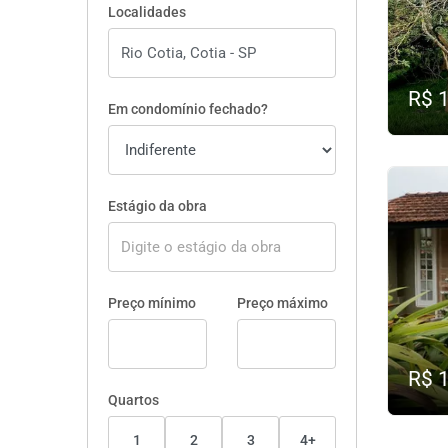
Localidades
R$ 
Em condomínio fechado?
Estágio da obra
Preço mínimo
Preço máximo
R$ 
Quartos
1
2
3
4+