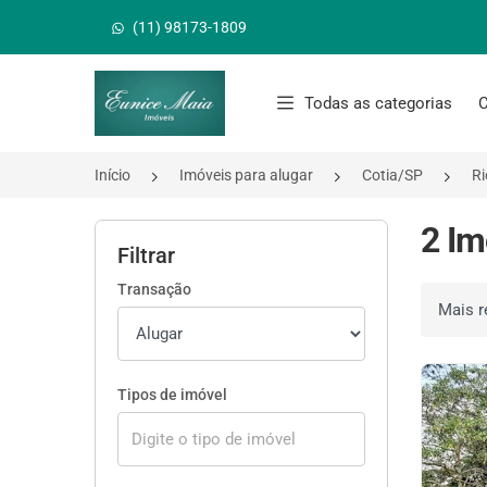
(11) 98173-1809
Página inicial
Todas as categorias
C
Início
Imóveis para alugar
Cotia/SP
Ri
2 Im
Filtrar
Transação
Ordenar 
Tipos de imóvel