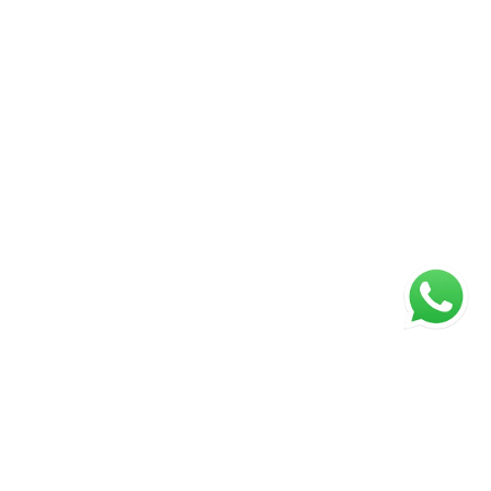
 as partes. Cada imóvel tem uma história e cada
o. Meu compromisso é oferecer um atendimento
o e personalizado, acompanhando você em todas as
. Será um prazer apresentar este imóvel e
 todos os seus diferenciais. Seleção Exclusiva |
úncio atualizado em 29/07/2026.