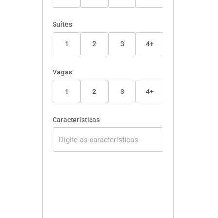
Suítes
1
2
3
4+
Vagas
1
2
3
4+
Características