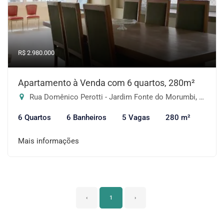
R$ 2.980.000
Apartamento à Venda com 6 quartos, 280m²
Rua Domênico Perotti - Jardim Fonte do Morumbi, São Paulo-SP
6 Quartos
6 Banheiros
5 Vagas
280 m²
Mais informações
‹
1
›