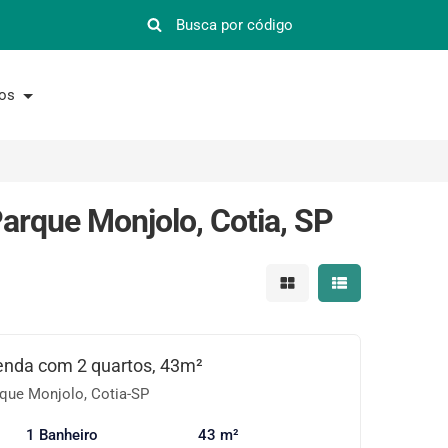
nos
arque Monjolo, Cotia, SP
Mostrar resultados em 
Mostrar resultad
enda com 2 quartos, 43m²
que Monjolo, Cotia-SP
1 Banheiro
43 m²