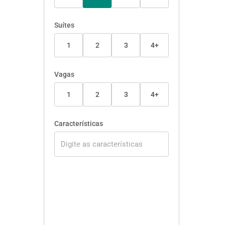
Suítes
1
2
3
4+
Vagas
1
2
3
4+
Características