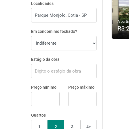
Localidades
A partir
R$ 
Em condomínio fechado?
Estágio da obra
Preço mínimo
Preço máximo
Quartos
1
2
3
4+