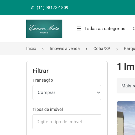
(11) 98173-1809
Página inicial
Todas as categorias
C
Início
Imóveis à venda
Cotia/SP
Parqu
1 Im
Filtrar
Transação
Ordenar 
Tipos de imóvel