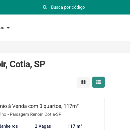
nos
r, Cotia, SP
Mostrar resultados em 
Mostrar resultad
io à Venda com 3 quartos, 117m²
ho - Paisagem Renoir, Cotia-SP
Banheiros
2 Vagas
117 m²