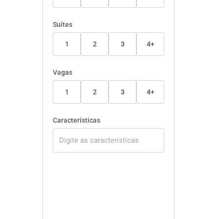
Suítes
1
2
3
4+
Vagas
1
2
3
4+
Características