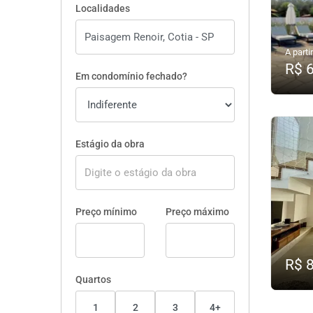
Localidades
A partir
R$ 
Em condomínio fechado?
Estágio da obra
Preço mínimo
Preço máximo
R$ 
Quartos
1
2
3
4+