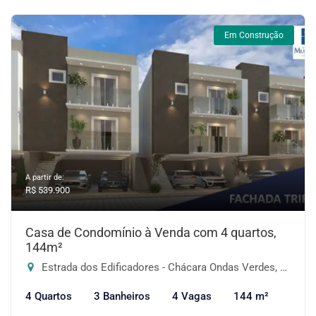
Em Construção
A partir de:
R$ 539.900
Casa de Condomínio à Venda com 4 quartos,
144m²
Estrada dos Edificadores - Chácara Ondas Verdes, Cotia-SP
4 Quartos
3 Banheiros
4 Vagas
144 m²