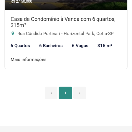
R$ 2.150.000
Casa de Condomínio à Venda com 6 quartos,
315m²
Rua Cândido Portinari - Horizontal Park, Cotia-SP
6 Quartos
6 Banheiros
6 Vagas
315 m²
Mais informações
‹
1
›