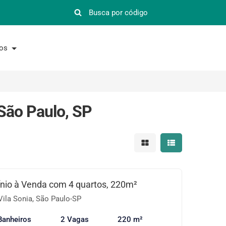
nos
São Paulo, SP
Mostrar resultados em 
Mostrar resultad
io à Venda com 4 quartos, 220m²
Vila Sonia, São Paulo-SP
Banheiros
2 Vagas
220 m²