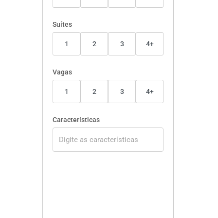
Suítes
1
2
3
4+
Vagas
1
2
3
4+
Características