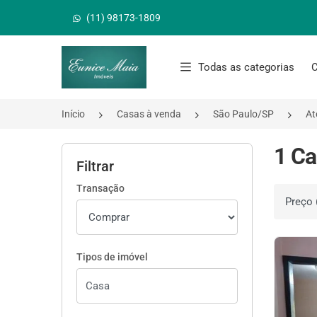
(11) 98173-1809
Página inicial
Todas as categorias
C
Início
Casas à venda
São Paulo/SP
At
1 Ca
Filtrar
Transação
Ordenar 
Tipos de imóvel