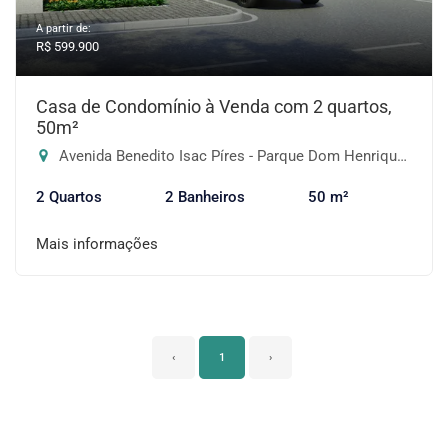
A partir de:
R$ 599.900
Casa de Condomínio à Venda com 2 quartos,
50m²
Avenida Benedito Isac Píres - Parque Dom Henrique, Embu das Artes-SP
2 Quartos
2 Banheiros
50 m²
Mais informações
‹
1
›