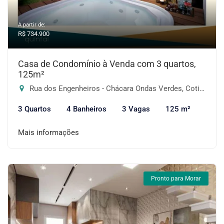
A partir de:
R$ 734.900
Casa de Condomínio à Venda com 3 quartos,
125m²
Rua dos Engenheiros - Chácara Ondas Verdes, Cotia-SP
3 Quartos
4 Banheiros
3 Vagas
125 m²
Mais informações
Pronto para Morar