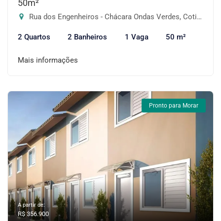
50m²
Rua dos Engenheiros - Chácara Ondas Verdes, Cotia-SP
2 Quartos
2 Banheiros
1 Vaga
50 m²
Mais informações
Pronto para Morar
A partir de:
R$ 356.900