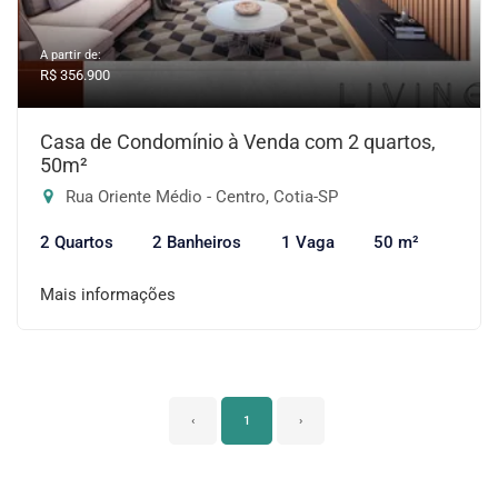
A partir de:
R$ 356.900
Casa de Condomínio à Venda com 2 quartos,
50m²
Rua Oriente Médio - Centro, Cotia-SP
2 Quartos
2 Banheiros
1 Vaga
50 m²
Mais informações
‹
1
›