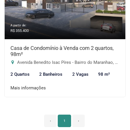
A partir de:
R$ 355.400
Casa de Condomínio à Venda com 2 quartos,
98m²
Avenida Benedito Isac Píres - Bairro do Maranhao, Cotia-SP
2 Quartos
2 Banheiros
2 Vagas
98 m²
Mais informações
‹
1
›