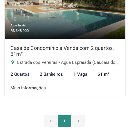
A partir de:
R$ 348.900
Casa de Condomínio à Venda com 2 quartos,
61m²
Estrada dos Pereiras - Água Espraiada (Caucaia do Alto), Cotia-SP
2 Quartos
2 Banheiros
1 Vaga
61 m²
Mais informações
‹
1
›