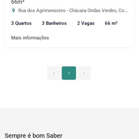
66m²
Rua dos Agrimensores - Chácara Ondas Verdes, Cotia-SP
3 Quartos
3 Banheiros
2 Vagas
66 m²
Mais informações
‹
1
›
Sempre é bom Saber