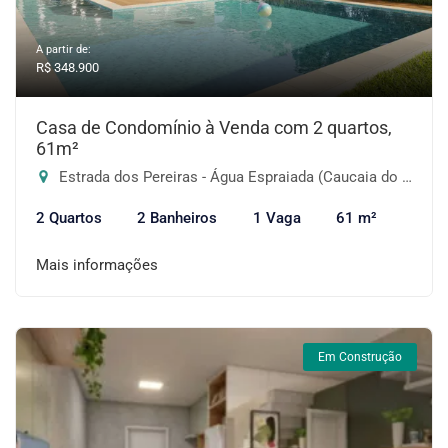
A partir de:
R$ 348.900
Casa de Condomínio à Venda com 2 quartos,
61m²
Estrada dos Pereiras - Água Espraiada (Caucaia do Alto), Cotia-SP
2 Quartos
2 Banheiros
1 Vaga
61 m²
Mais informações
Em Construção