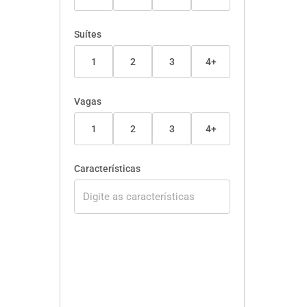
Suítes
1
2
3
4+
Vagas
1
2
3
4+
Características