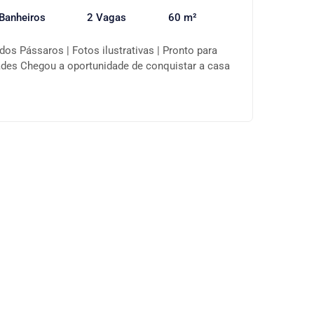
Banheiros
2 Vagas
60 m²
dos Pássaros | Fotos ilustrativas | Pronto para
ades Chegou a oportunidade de conquistar a casa
mínio completo, com segurança, lazer, contato
elente custo-benefício. • Tijuco Preto-Cotia/SP •
os • Living para 2 ambientes • quintal privativo •
 Condomínio com 31.500 m² de área total Ideal
rimeiro imóvel pelo Minha Casa Minha Vida. O
dos Pássaros é um condomínio residencial
cer conforto, segurança e qualidade de vida em
 desenvolvimento, com grande potencial de
omínio é composto por 348 sobrados geminados e
reas privativas de 52 a 60 m² e opções de
m² de área total, considerando o quintal. Lazer
família: • Piscina adulto (com raia) e infantil •
 de festas • Salão de jogos • Quadra poliesportiva
layground • Brinquedoteca • Pet place • Academia •
verde de preservação permanente. Localizado em
elo km 39 da Rodovia Raposo Tavares, o