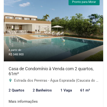
Pronto para Morar
A partir de:
R$ 348.900
Casa de Condomínio à Venda com 2 quartos,
61m²
Estrada dos Pereiras - Água Espraiada (Caucaia do Alto), Cotia-SP
2 Quartos
2 Banheiros
1 Vaga
61 m²
Mais informações