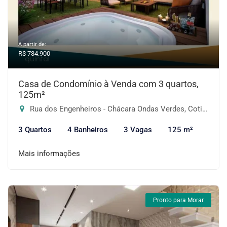
A partir de:
R$ 734.900
Casa de Condomínio à Venda com 3 quartos,
125m²
Rua dos Engenheiros - Chácara Ondas Verdes, Cotia-SP
3 Quartos
4 Banheiros
3 Vagas
125 m²
Mais informações
Pronto para Morar