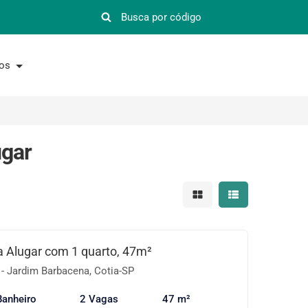
nos
ugar
Mostrar resultados em 
Mostrar resultad
 Alugar com 1 quarto, 47m²
- Jardim Barbacena, Cotia-SP
Banheiro
2 Vagas
47 m²