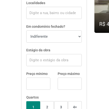
Localidades
R$ 
Em condomínio fechado?
Estágio da obra
Preço mínimo
Preço máximo
Quartos
1
2
3
4+