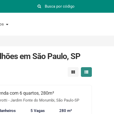
nos
lhões em São Paulo, SP
Mostrar resultados em 
Mostrar resultad
enda com 6 quartos, 280m²
otti - Jardim Fonte do Morumbi, São Paulo-SP
Banheiros
5 Vagas
280 m²