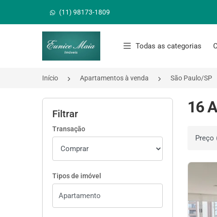
(11) 98173-1809
Página inicial
Todas as categorias
C
Início
Apartamentos à venda
São Paulo/SP
16 A
Filtrar
Transação
Ordenar 
Tipos de imóvel