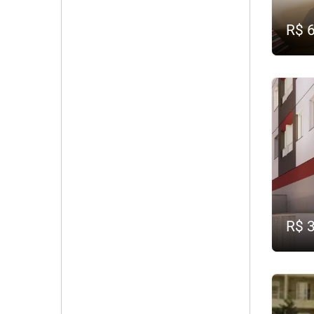
R$ 
R$ 