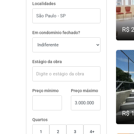
Localidades
R$ 
Em condomínio fechado?
Estágio da obra
Preço mínimo
Preço máximo
R$ 
Quartos
1
2
3
4+