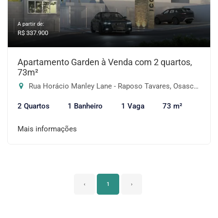
A partir de:
R$ 337.900
Apartamento Garden à Venda com 2 quartos,
73m²
Rua Horácio Manley Lane - Raposo Tavares, Osasco-SP
2 Quartos
1 Banheiro
1 Vaga
73 m²
Mais informações
‹
1
›