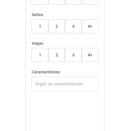
Suítes
1
2
3
4+
Vagas
1
2
3
4+
Características