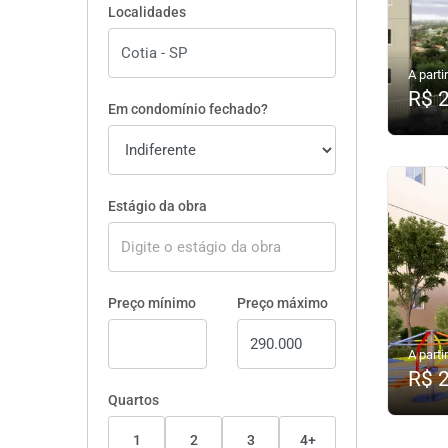
Localidades
A partir
R$ 
Em condomínio fechado?
Estágio da obra
Preço mínimo
Preço máximo
A partir
R$ 
Quartos
1
2
3
4+