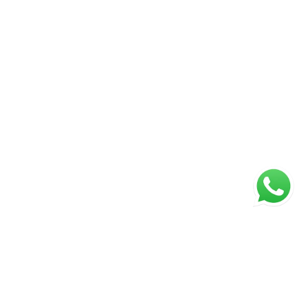
rcionando mais segurança para todos. Cada imóvel
 etapa de vida. Meu compromisso é oferecer um
rente, seguro e personalizado, acompanhando
da negociação. Será um prazer apresentar este
ajudar a encontrar o imóvel ideal que procura.
em 15/07/2026.