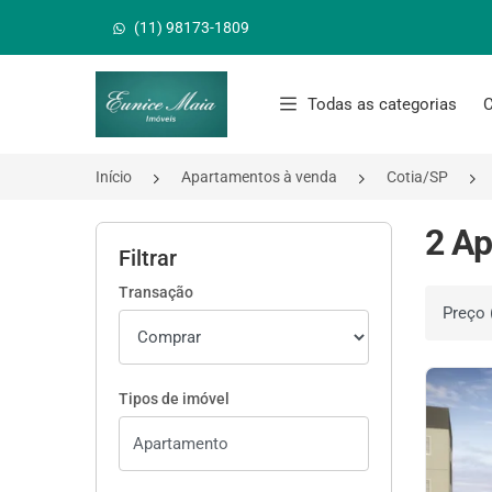
(11) 98173-1809
Página inicial
Todas as categorias
C
Início
Apartamentos à venda
Cotia/SP
2 Ap
Filtrar
Transação
Ordenar 
Tipos de imóvel