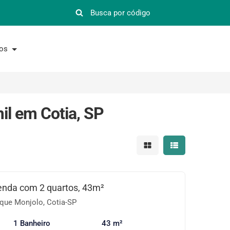
nos
il em Cotia, SP
Mostrar resultados em 
Mostrar resultad
enda com 2 quartos, 43m²
que Monjolo, Cotia-SP
1 Banheiro
43 m²