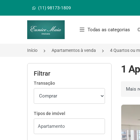
(11) 98173-1809
Página inicial
Todas as categorias
C
Início
Apartamentos à venda
4 Quartos ou m
1 Ap
Filtrar
Transação
Ordenar 
Tipos de imóvel