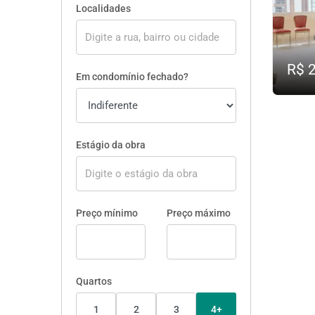
Localidades
R$ 
Em condomínio fechado?
Estágio da obra
Preço mínimo
Preço máximo
Quartos
1
2
3
4+