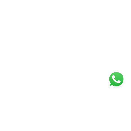
sparente, seguro e personalizado, acompanhando
apas da negociação. Será um prazer apresentar
 atualizado em 04/07/2026.