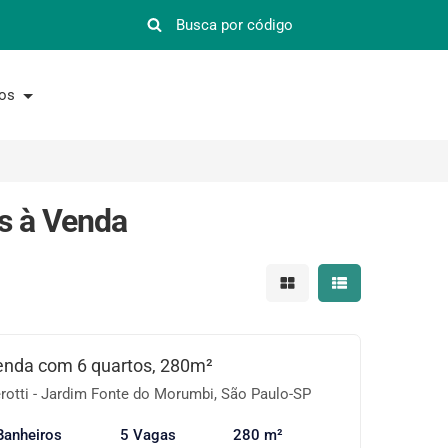
nos
s à Venda
Mostrar resultados em 
Mostrar resultad
enda com 6 quartos, 280m²
otti - Jardim Fonte do Morumbi, São Paulo-SP
Banheiros
5 Vagas
280 m²