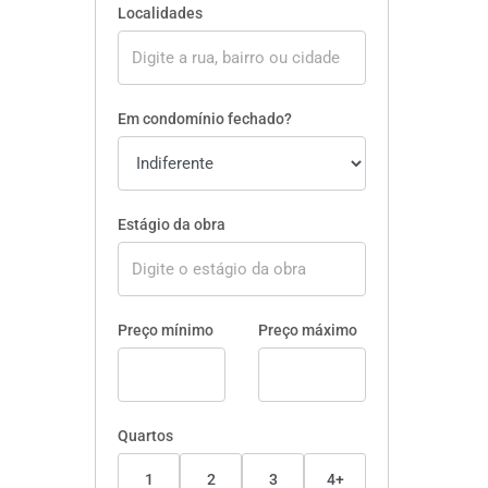
Localidades
Em condomínio fechado?
Estágio da obra
Preço mínimo
Preço máximo
Quartos
1
2
3
4+