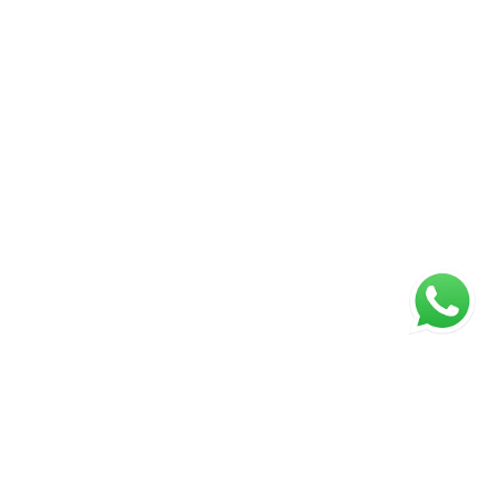
urança para todas as partes. Cada imóvel tem uma
ente tem um sonho. Meu compromisso é oferecer
sparente, seguro e personalizado, acompanhando
apas da negociação. Será um prazer apresentar
 atualizado em 04/07/2026.