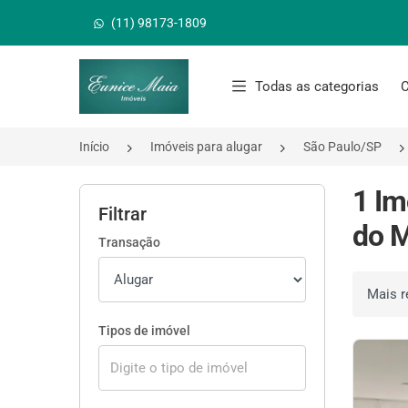
(11) 98173-1809
Página inicial
Todas as categorias
C
Início
Imóveis para alugar
São Paulo/SP
1 Im
Filtrar
do M
Transação
Ordenar 
Tipos de imóvel