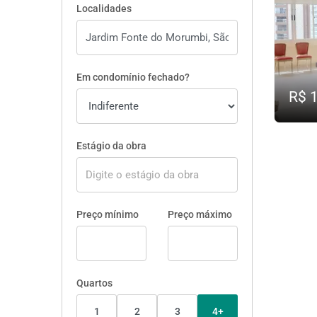
Localidades
Em condomínio fechado?
R$ 
Estágio da obra
Preço mínimo
Preço máximo
Quartos
1
2
3
4+