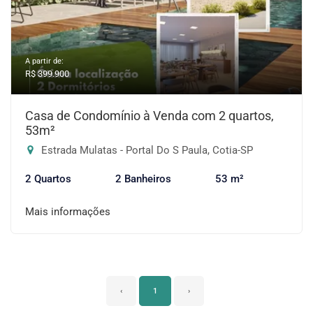
A partir de:
R$ 399.900
Casa de Condomínio à Venda com 2 quartos,
53m²
Estrada Mulatas - Portal Do S Paula, Cotia-SP
2 Quartos
2 Banheiros
53 m²
Mais informações
‹
1
›