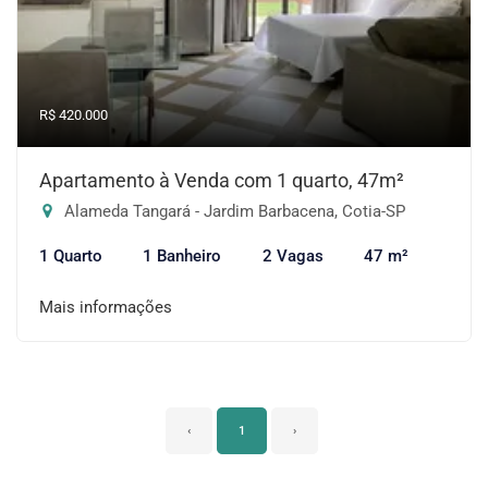
R$ 420.000
Apartamento à Venda com 1 quarto, 47m²
Alameda Tangará - Jardim Barbacena, Cotia-SP
1 Quarto
1 Banheiro
2 Vagas
47 m²
Mais informações
‹
1
›