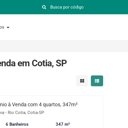
nos
enda em Cotia, SP
Mostrar resultados em 
Mostrar resultad
io à Venda com 4 quartos, 347m²
a - Rio Cotia, Cotia-SP
6 Banheiros
347 m²