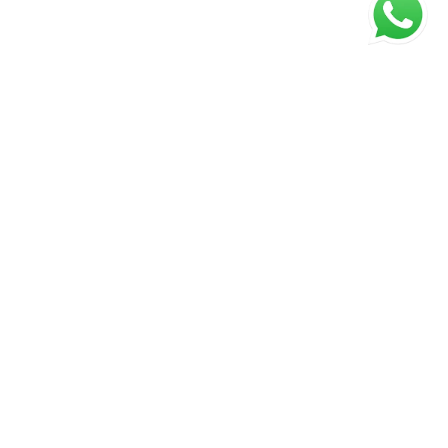
ante agendamento prévio e breve identificação
indo as boas práticas e orientações do Sistema
indo mais segurança para todas as partes. Cada
ória e cada cliente tem um sonho. Meu
cer um atendimento transparente, seguro e
panhando você em todas as etapas da
prazer apresentar este imóvel e mostrar
s seus diferenciais. Seleção Exclusiva | Eunice
tualizado em 11/07/2026.
ágina inicial
RECI: 198430F
s disponibilidades e os valores dos imóveis estão sujeitos
s alterações sem aviso prévio.
hatsapp: (11) 98173-1809