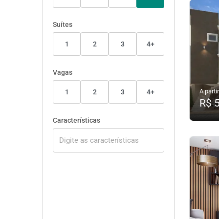
Suítes
1
2
3
4+
Vagas
A partir
1
2
3
4+
R$ 
Características