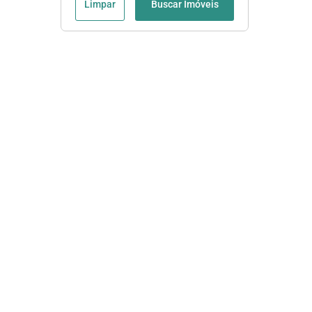
Limpar
Buscar Imóveis
Sempre é bom Saber
Página Inicial
Casas à Venda em Cotia
Casas de Condomínio à Venda em Cotia
Fale conosco