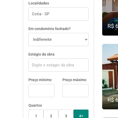
Localidades
R$ 
Em condomínio fechado?
Estágio da obra
Preço mínimo
Preço máximo
R$ 
Quartos
1
2
3
4+