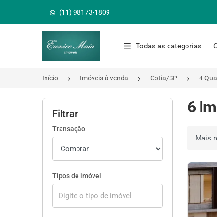
(11) 98173-1809
Página inicial
Todas as categorias
C
Início
Imóveis à venda
Cotia/SP
4 Qua
6 Im
Filtrar
Transação
Ordenar 
Tipos de imóvel