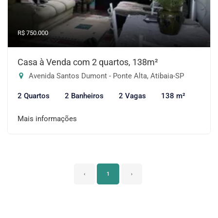
R$ 750.000
Casa à Venda com 2 quartos, 138m²
Avenida Santos Dumont - Ponte Alta, Atibaia-SP
2 Quartos
2 Banheiros
2 Vagas
138 m²
Mais informações
‹
1
›