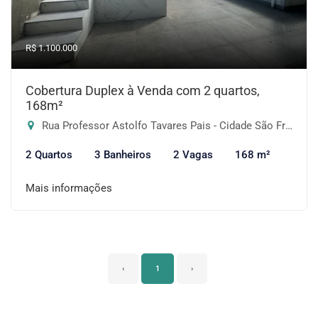
R$ 1.100.000
Cobertura Duplex à Venda com 2 quartos,
168m²
Rua Professor Astolfo Tavares Pais - Cidade São Francisco, São Paulo-SP
2 Quartos
3 Banheiros
2 Vagas
168 m²
Mais informações
‹
1
›