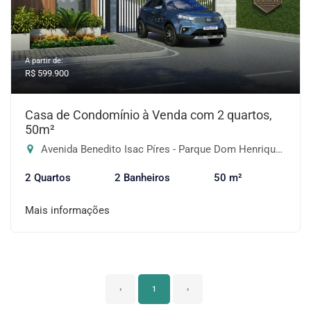
A partir de:
R$ 599.900
Casa de Condomínio à Venda com 2 quartos,
50m²
Avenida Benedito Isac Píres - Parque Dom Henrique, Embu das Artes-SP
2 Quartos
2 Banheiros
50 m²
Mais informações
‹
1
›