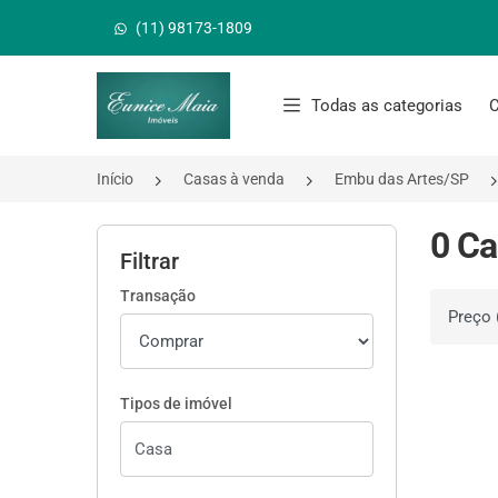
(11) 98173-1809
Página inicial
Todas as categorias
C
Início
Casas à venda
Embu das Artes/SP
0 Ca
Filtrar
Transação
Ordenar 
Tipos de imóvel