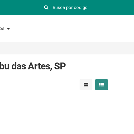
nos
bu das Artes, SP
Mostrar resultados em 
Mostrar resultad