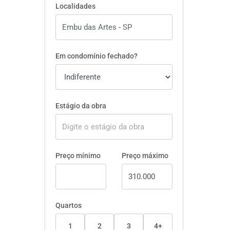
Localidades
Em condomínio fechado?
Estágio da obra
Preço mínimo
Preço máximo
Quartos
1
2
3
4+