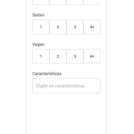
Suítes
1
2
3
4+
Vagas
1
2
3
4+
Características