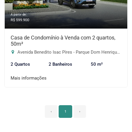
A partir de:
R$ 599.900
Casa de Condomínio à Venda com 2 quartos,
50m²
Avenida Benedito Isac Píres - Parque Dom Henrique, Embu das Artes-SP
2 Quartos
2 Banheiros
50 m²
Mais informações
‹
1
›