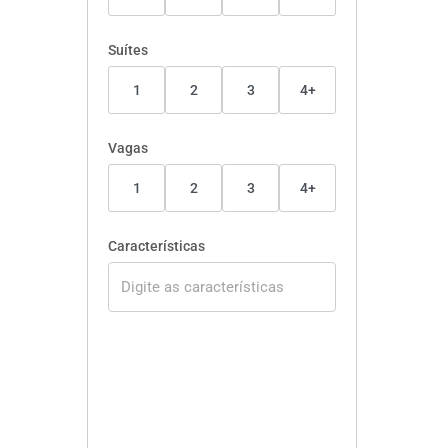
Suítes
1
2
3
4+
Vagas
1
2
3
4+
Características