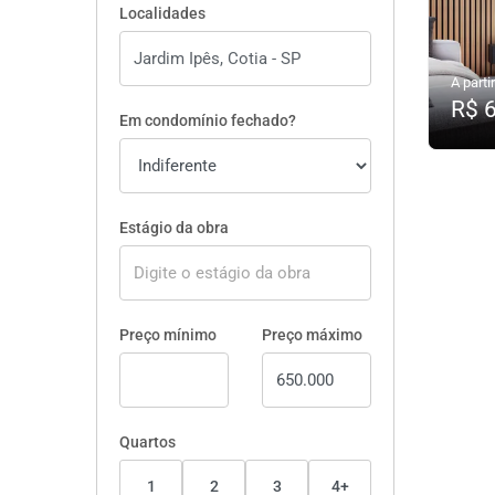
Localidades
A partir
R$ 
Em condomínio fechado?
Estágio da obra
Preço mínimo
Preço máximo
Quartos
1
2
3
4+