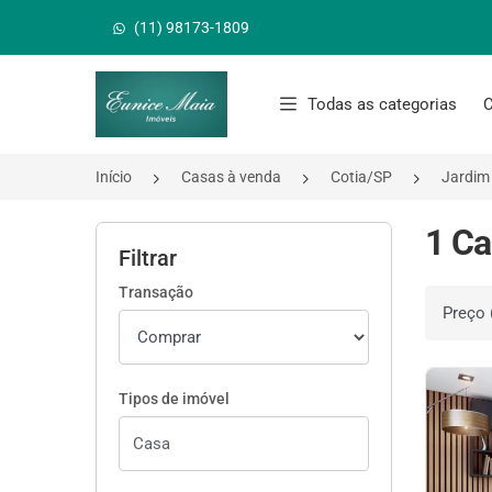
(11) 98173-1809
Página inicial
Todas as categorias
C
Início
Casas à venda
Cotia/SP
Jardim
1 Ca
Filtrar
Transação
Ordenar 
Tipos de imóvel