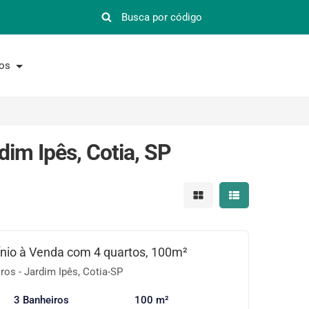
nos
dim Ipês, Cotia, SP
Mostrar resultados em 
Mostrar resultad
io à Venda com 4 quartos, 100m²
os - Jardim Ipês, Cotia-SP
3 Banheiros
100 m²